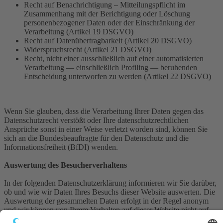
Recht auf Benachrichtigung – Mitteilungspflicht im
Zusammenhang mit der Berichtigung oder Löschung
personenbezogener Daten oder der Einschränkung der
Verarbeitung (Artikel 19 DSGVO)
Recht auf Datenübertragbarkeit (Artikel 20 DSGVO)
Widerspruchsrecht (Artikel 21 DSGVO)
Recht, nicht einer ausschließlich auf einer automatisierten
Verarbeitung — einschließlich Profiling — beruhenden
Entscheidung unterworfen zu werden (Artikel 22 DSGVO)
Wenn Sie glauben, dass die Verarbeitung Ihrer Daten gegen das
Datenschutzrecht verstößt oder Ihre datenschutzrechtlichen
Ansprüche sonst in einer Weise verletzt worden sind, können Sie
sich an die Bundesbeauftragte für den Datenschutz und die
Informationsfreiheit (BfDI) wenden.
Auswertung des Besucherverhaltens
In der folgenden Datenschutzerklärung informieren wir Sie darüber,
ob und wie wir Daten Ihres Besuchs dieser Website auswerten. Die
Auswertung der gesammelten Daten erfolgt in der Regel anonym
und wir können von Ihrem Verhalten auf dieser Website nicht auf
Ihre Person schließen. Mehr über Möglichkeiten dieser Auswertung