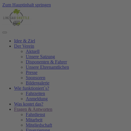
Zum Hauptinhalt springen
Idee & Ziel
Der Verein
Aktuell
Unsere Satzung
Disponenten & Fahrer
Unsere Ehrenamtlichen
Presse
Sponsoren
Bildergalerie
Wie funktioniert´s?
Fahrzeiten
Anmeldung
Was kostet das?
Fragen & Antworten
Fahrdienst
Mitarbeit
Mitgliedschaft
Finanzierung