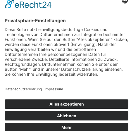
der Besuchsdaten zu widersprechen erfahren Sie in der folgenden
Datenschutzerklärung.
TLS-Verschlüsselung mit https
Wir verwenden https um Daten abhörsicher im Internet zu
übertragen (Datenschutz durch Technikgestaltung Artikel 25 Absatz
1 DSGVO). Durch den Einsatz von TLS (Transport Layer
Security), einem Verschlüsselungsprotokoll zur sicheren
Datenübertragung im Internet können wir den Schutz vertraulicher
Daten sicherstellen. Sie erkennen die Benutzung dieser Absicherung
der Datenübertragung am kleinen Schloßsymbol links oben im
Browser und der Verwendung des Schemas https (anstatt http) als
Teil unserer Internetadresse.
Quelle: Erstellt mit dem Datenschutz Generator von AdSimple in
Kooperation mit bauenwir.de
Impressum
Datenschutz
nach oben